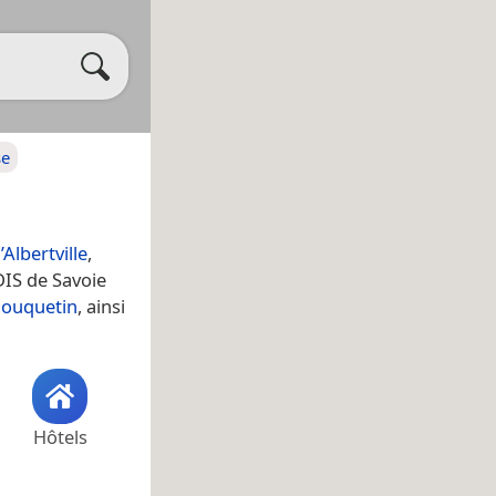
se
Albertville
,
DIS de Savoie
ouquetin
, ainsi
Hôtels