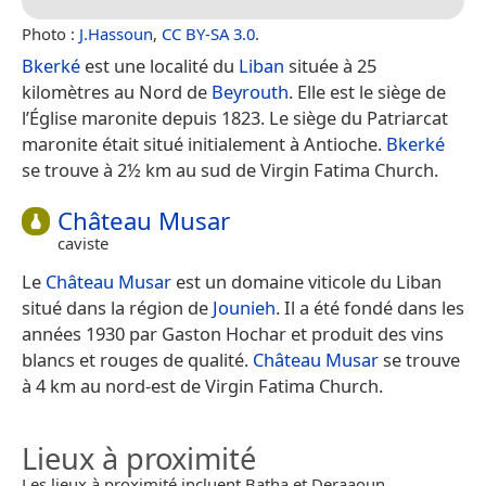
Photo :
J.Hassoun
,
CC BY-SA 3.0
.
Bkerké
est une localité du
Liban
située à 25
kilomètres au Nord de
Beyrouth
. Elle est le siège de
l’Église maronite depuis 1823. Le siège du Patriarcat
maronite était situé initialement à Antioche.
Bkerké
se trouve à 2½ km au sud de Virgin Fatima Church.
Château Musar
caviste
Le
Château Musar
est un domaine viticole du Liban
situé dans la région de
Jounieh
. Il a été fondé dans les
années 1930 par Gaston Hochar et produit des vins
blancs et rouges de qualité.
Château Musar
se trouve
à 4 km au nord-est de Virgin Fatima Church.
Lieux à proximité
Les lieux à proximité incluent Batha et Deraaoun.