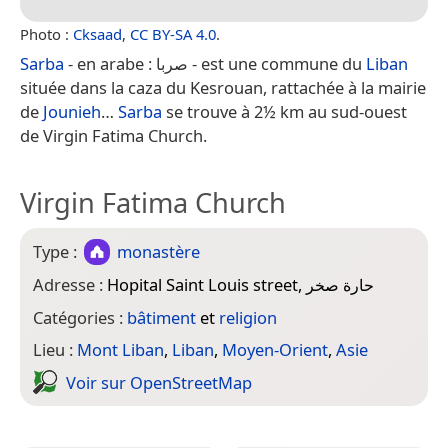
Photo :
Cksaad
,
CC BY-SA 4.0
.
Sarba
- en arabe : صربا - est une commune du
Liban
située dans la caza du Kesrouan, rattachée à la mairie
de
Jounieh
…
Sarba
se trouve à 2½ km au sud-ouest
de Virgin Fatima Church.
Virgin Fatima Church
Type :
monastère
Adresse :
Hopital Saint Louis street, حارة صخر
Catégories :
bâtiment
et
religion
Lieu :
Mont Liban
,
Liban
,
Moyen-Orient
,
Asie
Voir sur Open­Street­Map