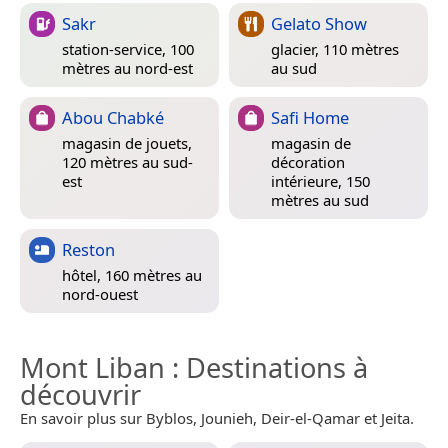
Sakr
Gelato Show
station-service, 100
glacier, 110 mètres
mètres au nord-est
au sud
Abou Chabké
Safi Home
magasin de jouets,
magasin de
120 mètres au sud-
décoration
est
intérieure, 150
mètres au sud
Reston
hôtel, 160 mètres au
nord-ouest
Mont Liban
: Destinations à
découvrir
En savoir plus sur Byblos, Jounieh, Deir-el-Qamar et Jeita.