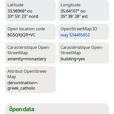
Latitude
Longitude
33,98968° ou
35,64107° ou
33° 59′ 23″ nord
35° 38′ 28″ est
Open location code
Open­Street­Map ID
8G5QXJQR+VC
way 534465652
Caractéristique Open­
Caractéristique Open­
Street­Map
Street­Map
amenity=­monastery
building=­yes
Attribut Open­Street­
Map
denomination=­
greek_catholic