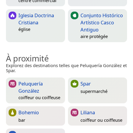
centre commercial
Iglesia Doctrina
Conjunto Histórico
Cristiana
Artístico Casco
Antiguo
église
aire protégée
À proximité
Explorez des destinations telles que Peluquería González et
Spar.
Peluquería
Spar
González
supermarché
coiffeur ou coiffeuse
Bohemio
Liliana
bar
coiffeur ou coiffeuse