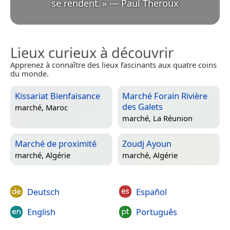
se rendent.
»
—
Paul Theroux
Lieux curieux à découvrir
Apprenez à connaître des lieux fascinants aux quatre coins
du monde.
Kissariat Bienfaisance
Marché Forain Rivière
des Galets
marché,
Maroc
marché,
La Réunion
Marché de proximité
Zoudj Ayoun
marché,
Algérie
marché,
Algérie
Deutsch
Español
English
Português