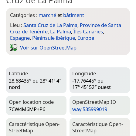
Cruz de La Palma
Catégories :
marché
et
bâtiment
Lieu :
Santa Cruz de La Palma
,
Province de Santa
Cruz de Ténérife
,
La Palma
,
Îles Canaries
,
Espagne
,
Péninsule ibérique
,
Europe
Voir sur Open­Street­Map
Latitude
Longitude
28,68435° ou 28° 41′ 4″
-17,76445° ou
nord
17° 45′ 52″ ouest
Open location code
Open­Street­Map ID
7CW4M6MP+P6
way 535999019
Caractéristique Open­
Caractéristique Open­
Street­Map
Street­Map