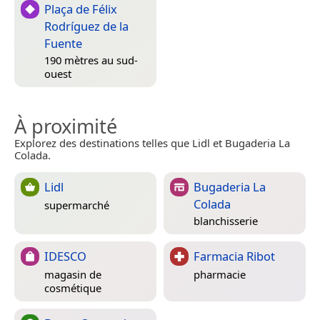
Plaça de Félix
Rodríguez de la
Fuente
190 mètres au sud-
ouest
À proximité
Explorez des destinations telles que Lidl et Bugaderia La
Colada.
Lidl
Bugaderia La
Colada
supermarché
blanchisserie
IDESCO
Farmacia Ribot
magasin de
pharmacie
cosmétique