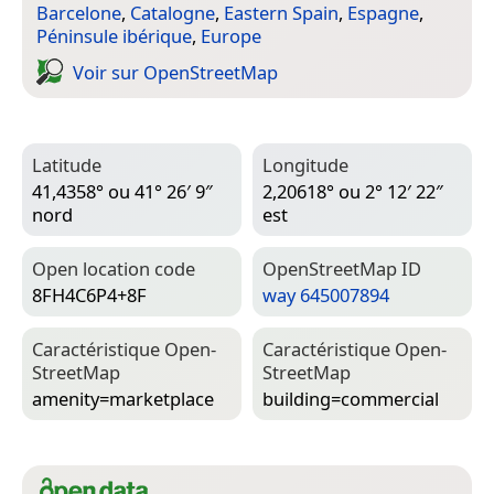
Barcelone
,
Catalogne
,
Eastern Spain
,
Espagne
,
Péninsule ibérique
,
Europe
Voir sur Open­Street­Map
Latitude
Longitude
41,4358° ou 41° 26′ 9″
2,20618° ou 2° 12′ 22″
nord
est
Open location code
Open­Street­Map ID
8FH4C6P4+8F
way 645007894
Caractéristique Open­
Caractéristique Open­
Street­Map
Street­Map
amenity=­marketplace
building=­commercial