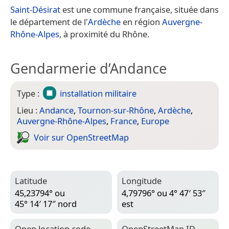
Saint-Désirat
est une commune française, située dans
le département de l'
Ardèche
en région
Auvergne-
Rhône-Alpes
, à proximité du Rhône.
Gendarmerie d’Andance
Type :
installation militaire
Lieu :
Andance
,
Tournon-sur-Rhône
,
Ardèche
,
Auvergne-Rhône-Alpes
,
France
,
Europe
Voir sur Open­Street­Map
Latitude
Longitude
45,23794° ou
4,79796° ou 4° 47′ 53″
45° 14′ 17″ nord
est
Open location code
Open­Street­Map ID