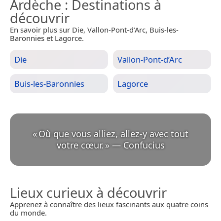
Ardèche
: Destinations à
découvrir
En savoir plus sur Die, Vallon-Pont-d’Arc, Buis-les-
Baronnies et Lagorce.
Die
Vallon-Pont-d’Arc
Buis-les-Baronnies
Lagorce
«
Où que vous alliez, allez-y avec tout
votre cœur.
»
—
Confucius
Lieux curieux à découvrir
Apprenez à connaître des lieux fascinants aux quatre coins
du monde.