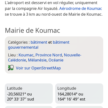
L'aéroport est desservi en vol régulier, uniquement
par la compagnie Air loyauté.
Aérodrome de Koumac
se trouve à 3 km au nord-ouest de Mairie de Koumac.
Mairie de Koumac
Catégories :
bâtiment
et
bâtiment
gouvernemental
Lieu :
Koumac
,
Province Nord
,
Nouvelle-
Calédonie
,
Mélanésie
,
Océanie
Voir sur Open­Street­Map
Latitude
Longitude
-20,56021° ou
164,28014° ou
20° 33′ 37″ sud
164° 16′ 49″ est