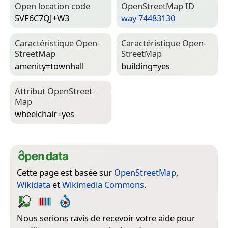
Open location code
Open­Street­Map ID
5VF6C7QJ+W3
way 74483130
Caractéristique Open­
Caractéristique Open­
Street­Map
Street­Map
amenity=­townhall
building=­yes
Attribut Open­Street­
Map
wheelchair=­yes
Cette page est basée sur
OpenStreetMap
,
Wikidata
et
Wikimedia Commons
.
Nous serions ravis de recevoir votre aide pour