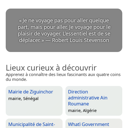
«
Je ne voyage pas pour aller quelque
part, mais pour aller. Je voyage pour le
plaisir de voyager. L’essentiel est de se
déplacer.
»
—
Robert Louis Stevenson
Lieux curieux à découvrir
Apprenez à connaître des lieux fascinants aux quatre coins
du monde.
Mairie de Ziguinchor
Direction
administrative Ain
mairie,
Sénégal
Roumane
mairie,
Algérie
Municipalité de Saint-
Whatì Government