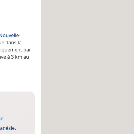
Nouvelle-
tue dans la
 uniquement par
uve à 3 km au
me
anésie
,