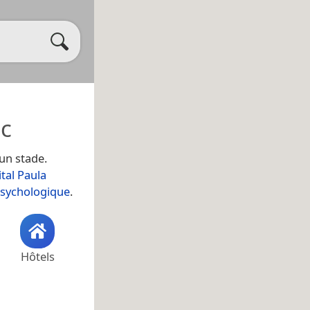
ac
 un stade.
tal Paula
sychologique
.
Hôtels