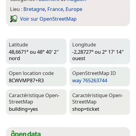
Lieu :
Bretagne
,
France
,
Europe
Voir sur Open­Street­Map
Latitude
Longitude
48,6671° ou 48° 40′ 2″
-2,28727° ou 2° 17′ 14″
nord
ouest
Open location code
Open­Street­Map ID
8CWVMP87+R3
way 765263744
Caractéristique Open­
Caractéristique Open­
Street­Map
Street­Map
building=­yes
shop=­ticket