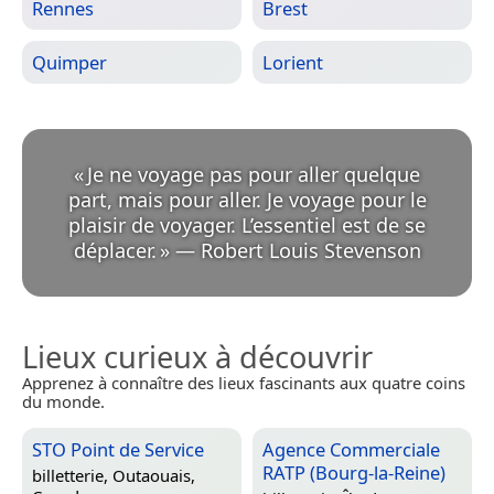
Rennes
Brest
Quimper
Lorient
«
Je ne voyage pas pour aller quelque
part, mais pour aller. Je voyage pour le
plaisir de voyager. L’essentiel est de se
déplacer.
»
—
Robert Louis Stevenson
Lieux curieux à découvrir
Apprenez à connaître des lieux fascinants aux quatre coins
du monde.
STO Point de Service
Agence Commerciale
RATP (Bourg-la-Reine)
billetterie,
Outaouais,