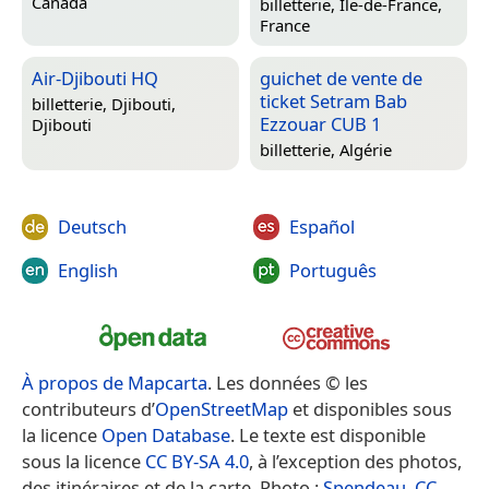
Canada
billetterie,
Île-de-France,
France
Air-Djibouti HQ
guichet de vente de
ticket Setram Bab
billetterie,
Djibouti,
Ezzouar CUB 1
Djibouti
billetterie,
Algérie
Deutsch
Español
English
Português
À propos de Mapcarta
. Les données © les
contributeurs d’
OpenStreetMap
et disponibles sous
la licence
Open Database
. Le texte est disponible
sous la licence
CC BY-SA 4.0
, à l’exception des photos,
des itinéraires et de la carte. Photo :
Spendeau
,
CC