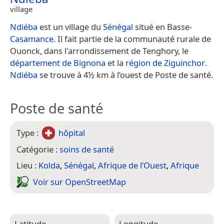
village
Ndiéba
est un village du
Sénégal
situé en Basse-
Casamance
. Il fait partie de la communauté rurale de
Ouonck, dans l'arrondissement de Tenghory, le
département de Bignona
et la
région de Ziguinchor
.
Ndiéba
se trouve à 4½ km à l’ouest de Poste de santé.
Poste de santé
Type :
hôpital
Catégorie :
soins de santé
Lieu :
Kolda
,
Sénégal
,
Afrique de l’Ouest
,
Afrique
Voir sur Open­Street­Map
Latitude
Longitude