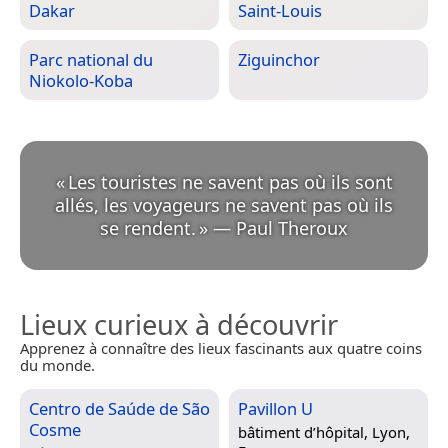
Dakar
Saint-Louis
Parc national du
Ziguinchor
Niokolo-Koba
«
Les touristes ne savent pas où ils sont
allés, les voyageurs ne savent pas où ils
se rendent.
»
—
Paul Theroux
Lieux curieux à découvrir
Apprenez à connaître des lieux fascinants aux quatre coins
du monde.
Centro de Saúde de São
Pavillon U
Cosme
bâtiment d’hôpital,
Lyon,