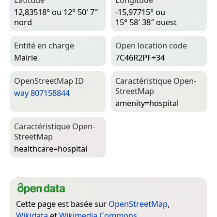
12,83518° ou 12° 50′ 7″
-15,97715° ou
nord
15° 58′ 38″ ouest
Entité en charge
Open location code
Mairie
7C46R2PF+34
Open­Street­Map ID
Caractéristique Open­
Street­Map
way 807158844
amenity=­hospital
Caractéristique Open­
Street­Map
healthcare=­hospital
Cette page est basée sur
OpenStreetMap
,
Wikidata
et
Wikimedia Commons
.