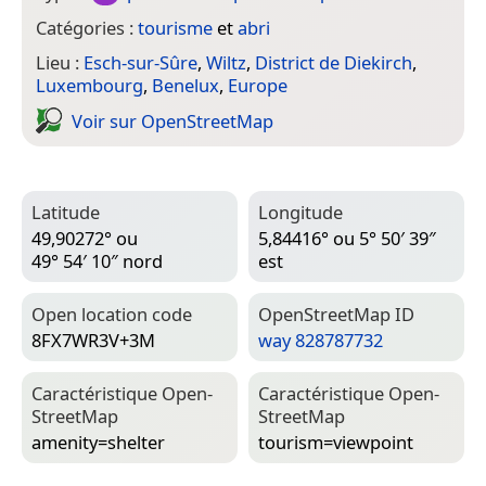
Catégories :
tourisme
et
abri
Lieu :
Esch-sur-Sûre
,
Wiltz
,
District de Diekirch
,
Luxembourg
,
Benelux
,
Europe
Voir sur Open­Street­Map
Latitude
Longitude
49,90272° ou
5,84416° ou 5° 50′ 39″
49° 54′ 10″ nord
est
Open location code
Open­Street­Map ID
8FX7WR3V+3M
way 828787732
Caractéristique Open­
Caractéristique Open­
Street­Map
Street­Map
amenity=­shelter
tourism=­viewpoint