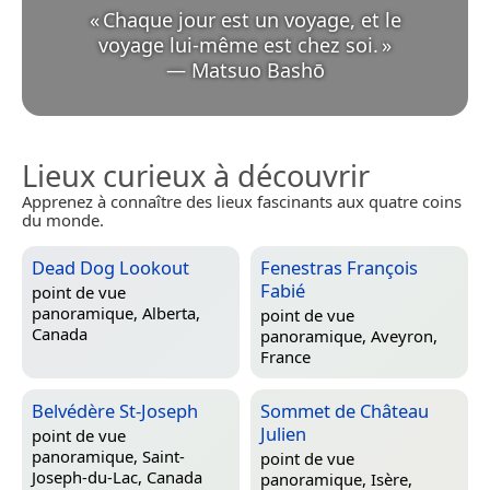
«
Chaque jour est un voyage, et le
voyage lui-même est chez soi.
»
—
Matsuo Bashō
Lieux curieux à découvrir
Apprenez à connaître des lieux fascinants aux quatre coins
du monde.
Dead Dog Lookout
Fenestras François
Fabié
point de vue
panoramique,
Alberta,
point de vue
Canada
panoramique,
Aveyron,
France
Belvédère St-Joseph
Sommet de Château
Julien
point de vue
panoramique,
Saint-
point de vue
Joseph-du-Lac, Canada
panoramique,
Isère,