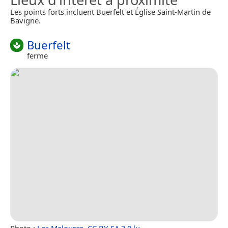
Les points forts incluent Buerfelt et Église Saint-Martin de
Bavigne.
Buerfelt
ferme
Photo :
Les Meloures
,
CC BY-SA 3.0 lu
.