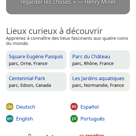
regarder les choses.
»
—
Henry Miller
Lieux curieux à découvrir
Apprenez à connaître des lieux fascinants aux quatre coins
du monde.
Square Eugène Pasquis
Parc du Château
parc,
Orne, France
parc,
Rhône, France
Centennial Park
Les Jardins aquatiques
parc,
Edson, Canada
parc,
Normandie, France
Deutsch
Español
English
Português