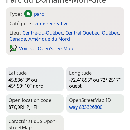
Type :
parc
Catégorie :
zone récréative
Lieu :
Centre-du-Québec
,
Central Quebec
,
Québec
,
Canada
,
Amérique du Nord
Voir sur Open­Street­Map
Latitude
Longitude
45,83613° ou
-72,41855° ou 72° 25′ 7″
45° 50′ 10″ nord
ouest
Open location code
Open­Street­Map ID
87Q9RHPJ+FH
way 833326800
Caractéristique Open­
Street­Map