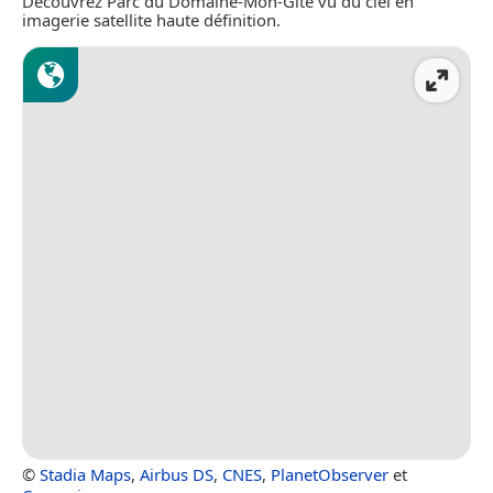
Découvrez Parc du Domaine-Mon-Gîte vu du ciel en
imagerie satellite haute définition.
©
Stadia Maps
,
Airbus DS
,
CNES
,
PlanetObserver
et