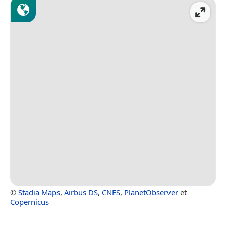
©
Stadia Maps
,
Airbus DS
,
CNES
,
PlanetObserver
et
Copernicus