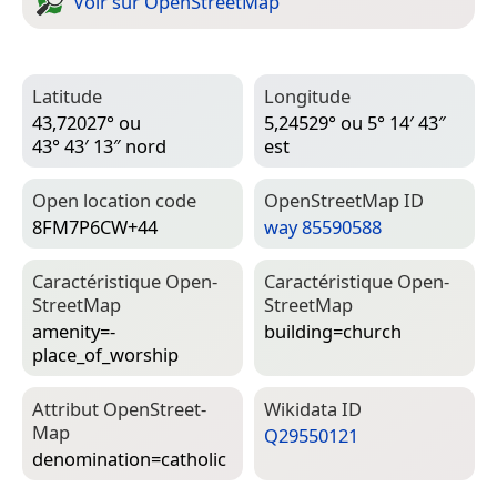
Voir sur Open­Street­Map
Latitude
Longitude
43,72027° ou
5,24529° ou 5° 14′ 43″
43° 43′ 13″ nord
est
Open location code
Open­Street­Map ID
8FM7P6CW+44
way 85590588
Caractéristique Open­
Caractéristique Open­
Street­Map
Street­Map
amenity=­
building=­church
place_of_worship
Attribut Open­Street­
Wiki­data ID
Map
Q29550121
denomination=­catholic