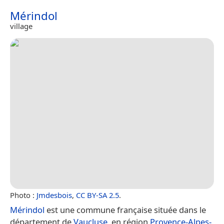
Mérindol
village
Photo :
Jmdesbois
,
CC BY-SA 2.5
.
Mérindol
est une commune française située dans le
département de
Vaucluse
, en région
Provence-Alpes-