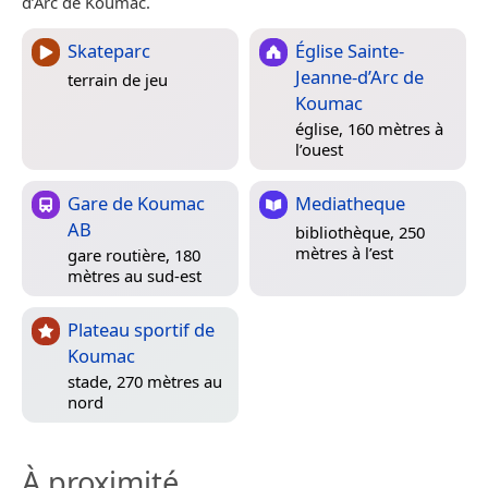
d’Arc de Koumac.
Skateparc
Église Sainte-
Jeanne-d’Arc de
terrain de jeu
Koumac
église, 160 mètres à
l’ouest
Gare de Koumac
Mediatheque
AB
bibliothèque, 250
mètres à l’est
gare routière, 180
mètres au sud-est
Plateau sportif de
Koumac
stade, 270 mètres au
nord
À proximité