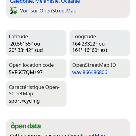
Calédonie
,
Mélanésie
,
Océanie
Voir sur Open­Street­Map
Latitude
Longitude
-20,56155° ou
164,28322° ou
20° 33′ 42″ sud
164° 16′ 60″ est
Open location code
Open­Street­Map ID
5VF6C7QM+97
way 866486806
Caractéristique Open­
Street­Map
sport=­cycling
Cette page est basée sur
OpenStreetMap
,