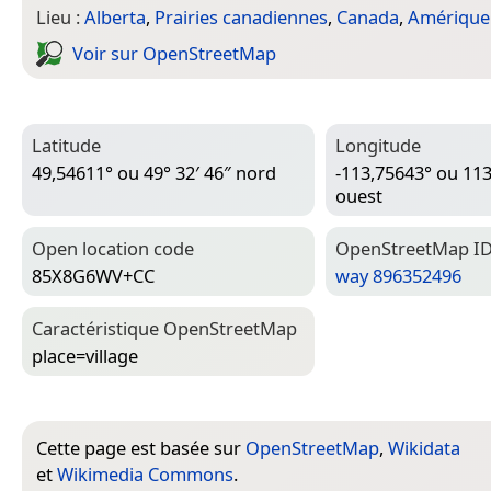
Lieu :
Alberta
,
Prairies canadiennes
,
Canada
,
Amérique
Voir sur Open­Street­Map
Latitude
Longitude
49,54611° ou 49° 32′ 46″ nord
-113,75643° ou 113
ouest
Open location code
Open­Street­Map I
85X8G6WV+CC
way 896352496
Caractéristique Open­Street­Map
place=­village
Cette page est basée sur
OpenStreetMap
,
Wikidata
et
Wikimedia Commons
.