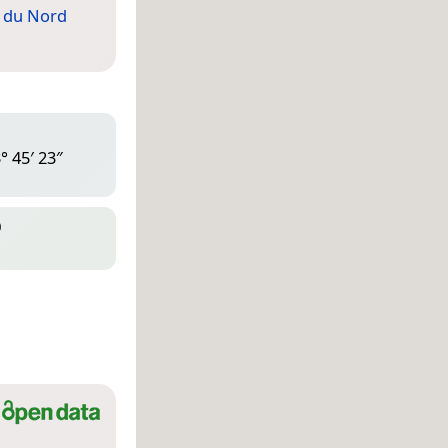
 du Nord
° 45′ 23″
D