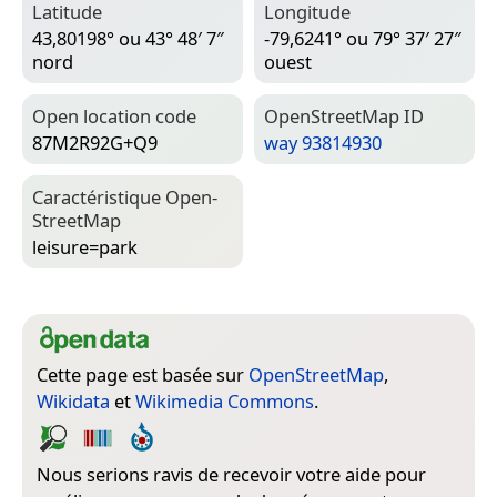
Latitude
Longitude
43,80198° ou 43° 48′ 7″
-79,6241° ou 79° 37′ 27″
nord
ouest
Open location code
Open­Street­Map ID
87M2R92G+Q9
way 93814930
Caractéristique Open­
Street­Map
leisure=­park
Cette page est basée sur
OpenStreetMap
,
Wikidata
et
Wikimedia Commons
.
Nous serions ravis de recevoir votre aide pour