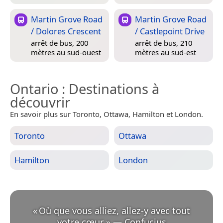
Martin Grove Road
Martin Grove Road
/ Dolores Crescent
/ Castlepoint Drive
arrêt de bus, 200
arrêt de bus, 210
mètres au sud-ouest
mètres au sud-est
Ontario
: Destinations à
découvrir
En savoir plus sur Toronto, Ottawa, Hamilton et London.
Toronto
Ottawa
Hamilton
London
«
Où que vous alliez, allez-y avec tout
votre cœur.
»
—
Confucius