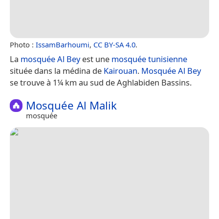
Photo :
IssamBarhoumi
,
CC BY-SA 4.0
.
La
mosquée Al Bey
est une
mosquée
tunisienne
située dans la médina de
Kairouan
.
Mosquée Al Bey
se trouve à 1¼ km au sud de Aghlabiden Bassins.
Mosquée Al Malik
mosquée