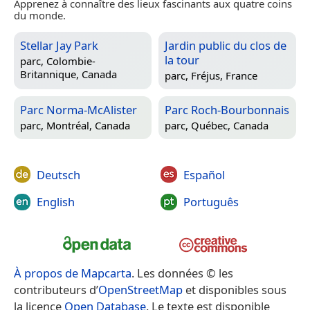
Apprenez à connaître des lieux fascinants aux quatre coins
du monde.
Stellar Jay Park
Jardin public du clos de
la tour
parc,
Colombie-
Britannique, Canada
parc,
Fréjus, France
Parc Norma-McAlister
Parc Roch-Bourbonnais
parc,
Montréal, Canada
parc,
Québec, Canada
Deutsch
Español
English
Português
À propos de Mapcarta
. Les données © les
contributeurs d’
OpenStreetMap
et disponibles sous
la licence
Open Database
. Le texte est disponible