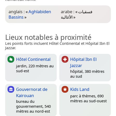
anglais :
«
Aghlabiden
arabe :
«
فسقيات
Bassins
»
الأغالبة
»
Lieux notables à proximité
Les points forts incluent Hôtel Continental et Hôpital Ibn El
Jazzar.
Hôtel Continental
Hôpital Ibn El
Jazzar
jardin, 220 mètres au
sud-est
hôpital, 380 mètres
au sud
Gouvernorat de
Kids Land
Kairouan
parc à thèmes, 690
mètres au sud-ouest
bureau du
gouvernement, 540
mètres au nord-est