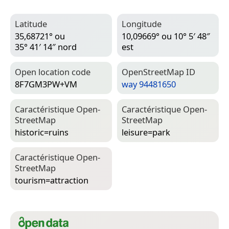
Latitude
Longitude
35,68721° ou
10,09669° ou 10° 5′ 48″
35° 41′ 14″ nord
est
Open location code
Open­Street­Map ID
8F7GM3PW+VM
way 94481650
Caractéristique Open­
Caractéristique Open­
Street­Map
Street­Map
historic=­ruins
leisure=­park
Caractéristique Open­
Street­Map
tourism=­attraction