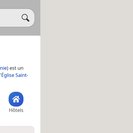
nie
) est un
'
Église Saint-
Hôtels