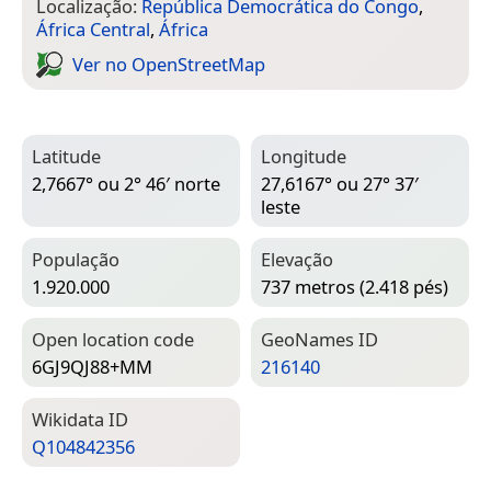
Localização:
República Democrática do Congo
,
África Central
,
África
Ver no Open­Street­Map
Latitude
Longitude
2,7667° ou 2° 46′ norte
27,6167° ou 27° 37′
leste
População
Elevação
1.920.000
737 metros (2.418 pés)
Open location code
Geo­Names ID
6GJ9QJ88+MM
216140
Wiki­data ID
Q104842356