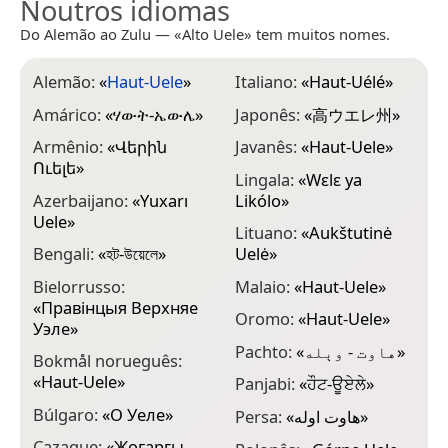
Noutros idiomas
Do Alemão ao Zulu — «Alto Uele» tem muitos nomes.
Alemão:
«
Haut-Uele
»
Italiano:
«
Haut-Uélé
»
Amárico:
«
ሃውት-ኤውሌ
»
Japonês:
«
高ウエレ州
»
Armênio:
«
Վերին
Javanês:
«
Haut-Uele
»
Ուելե
»
Lingala:
«
Wɛlɛ ya
Azerbaijano:
«
Yuxarı
Likólo
»
Uele
»
Lituano:
«
Aukštutinė
Bengali:
«
হট-উয়েলে
»
Uelė
»
Bielorrusso:
Malaio:
«
Haut-Uele
»
«
Правінцыя Верхняе
Oromo:
«
Haut-Uele
»
Уэле
»
Pachto:
«
هاوت - وېله
»
Bokmål norueguês:
«
Haut-Uele
»
Panjabi:
«
ਹੌਟ-ਊਏਲੇ
»
Búlgaro:
«
О Уеле
»
Persa:
«
هاوت اوله
»
Cazaque:
«
Жоғарғы