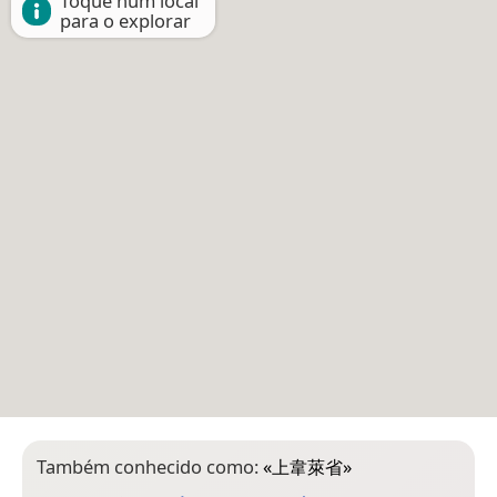
Toque num local
para o explorar
Também conhecido como:
«
上韋萊省
»