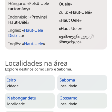
Húngaro:
«
Felső-Uele
Ouele
»
tartomány
»
Zulu:
«
Haut-Uélé
»
Indonésio:
«
Provinsi
«
Haut Uele
»
Haut-Uélé
»
«
Haut-Uele
»
Inglês:
«
Haut-Uele
District
»
«
ჟიმოლენი უელეშ
პროვინცია
»
Inglês:
«
Haut-Uele
»
Localidades na área
Explore destinos como Isiro e Saboma.
Isiro
Saboma
cidade
localidade
Nebongandetu
Gossamo
localidade
localidade