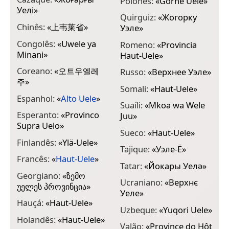
Polonês:
«
Górne Uele
»
Уелі
»
Quirguiz:
«
Жогорку
Chinês:
«
上韦莱省
»
Уэле
»
Congolês:
«
Uwele ya
Romeno:
«
Provincia
Minani
»
Haut-Uele
»
Coreano:
«
오트우엘레
Russo:
«
Верхнее Уэле
»
주
»
Somali:
«
Haut-Uele
»
Espanhol:
«
Alto Uele
»
Suaíli:
«
Mkoa wa Wele
Esperanto:
«
Provinco
Juu
»
Supra Uelo
»
Sueco:
«
Haut-Uele
»
Finlandês:
«
Ylä-Uele
»
Tajique:
«
Уэле-Ё
»
Francês:
«
Haut-Uele
»
Tatar:
«
Йокары Уелә
»
Georgiano:
«
ზემო
Ucraniano:
«
Верхнє
უელეს პროვინცია
»
Уеле
»
Hauçá:
«
Haut-Uele
»
Uzbeque:
«
Yuqori Uele
»
Holandês:
«
Haut-Uele
»
Valão:
«
Province do Hôt