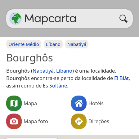
Oriente Médio
Líbano
Nabatiyá
Bourghôs
Bourghôs (
Nabatiyá
,
Líbano
) é uma localidade.
Bourghôs encontra-se perto da localidade de
El Blât
,
assim como de
Es Soltâné
.
Mapa
Hotéis
Mapa foto
Direções