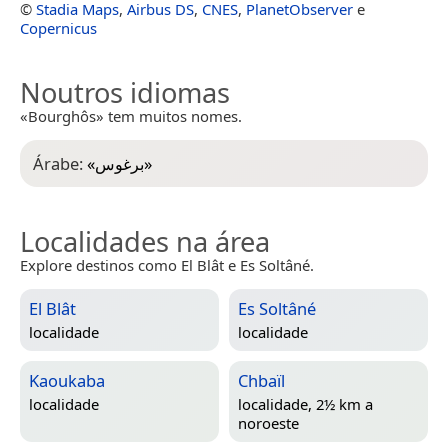
©
Stadia Maps
,
Airbus DS
,
CNES
,
PlanetObserver
e
Copernicus
Noutros idiomas
«Bourghôs» tem muitos nomes.
Árabe:
«
برغوس
»
Localidades na área
Explore destinos como El Blât e Es Soltâné.
El Blât
Es Soltâné
localidade
localidade
Kaoukaba
Chbaïl
localidade
localidade, 2½ km a
noroeste