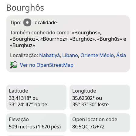
Bourghôs
Tipo:
localidade
Também conhecido como:
«
Bourghos
»,
«
Bourghoz
», «
Bourrhoz
», «
Burghoz
», «
Burghūs
» e
«
Burghuz
»
Localização:
Nabatiyá
,
Líbano
,
Oriente Médio
,
Ásia
Ver no Open­Street­Map
Latitude
Longitude
33,41318° ou
35,62502° ou
33° 24′ 47″ norte
35° 37′ 30″ leste
Elevação
Open location code
509 metros (1.670 pés)
8G5QCJ7G+72