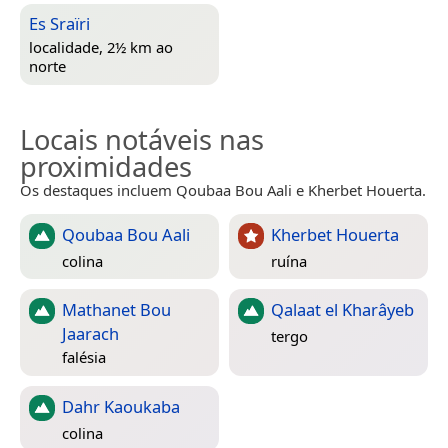
Es Sraïri
localidade, 2½ km ao
norte
Locais notáveis nas
proximidades
Os destaques incluem Qoubaa Bou Aali e Kherbet Houerta.
Qoubaa Bou Aali
Kherbet Houerta
colina
ruína
Mathanet Bou
Qalaat el Kharâyeb
Jaarach
tergo
falésia
Dahr Kaoukaba
colina