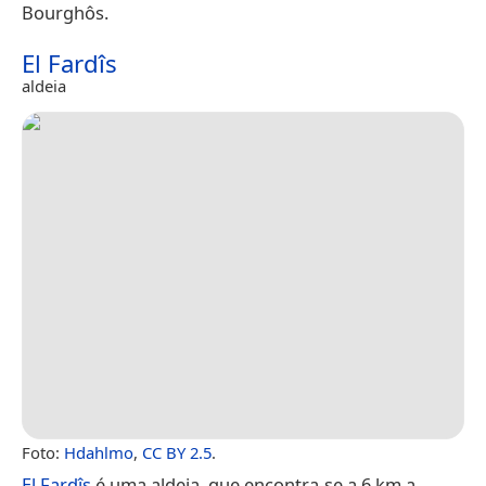
Bourghôs.
El Fardîs
aldeia
Foto:
Hdahlmo
,
CC BY 2.5
.
El Fardîs
é uma aldeia, que encontra-se a 6 km a