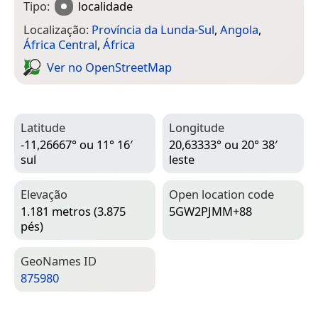
Tipo:
localidade
Localização:
Província da Lunda-Sul
,
Angola
,
África Central
,
África
Ver no Open­Street­Map
Latitude
Longitude
-11,26667° ou 11° 16′
20,63333° ou 20° 38′
sul
leste
Elevação
Open location code
1.181 metros (3.875
5GW2PJMM+88
pés)
Geo­Names ID
875980