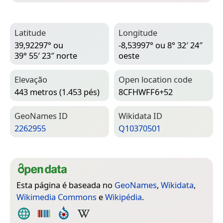
Latitude
Longitude
39,92297° ou
-8,53997° ou 8° 32′ 24″
39° 55′ 23″ norte
oeste
Elevação
Open location code
443 metros (1.453 pés)
8CFHWFF6+52
Geo­Names ID
Wiki­data ID
2262955
Q10370501
Esta página é baseada no
GeoNames
,
Wikidata
,
Wikimedia Commons
e
Wikipédia
.