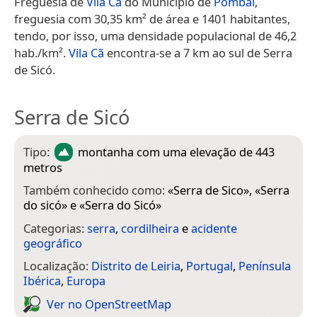
Freguesia de
Vila Cã
do Município de
Pombal
,
freguesia com 30,35 km² de área e 1401 habitantes,
tendo, por isso, uma densidade populacional de 46,2
hab./km².
Vila Cã
encontra-se a 7 km ao sul de Serra
de Sicó.
Serra de Sicó
Tipo:
montanha
com uma elevação de 443
metros
Também conhecido como:
«
Serra de Sico
», «
Serra
do sicó
» e «
Serra do Sicó
»
Categorias:
serra
,
cordilheira
e
acidente
geográfico
Localização:
Distrito de Leiria
,
Portugal
,
Península
Ibérica
,
Europa
Ver no Open­Street­Map