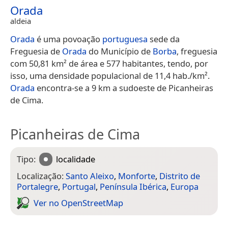
Orada
aldeia
Orada
é uma povoação
portuguesa
sede da
Freguesia de
Orada
do Município de
Borba
, freguesia
com 50,81 km² de área e 577 habitantes, tendo, por
isso, uma densidade populacional de 11,4 hab./km².
Orada
encontra-se a 9 km a sudoeste de Picanheiras
de Cima.
Picanheiras de Cima
Tipo:
localidade
Localização:
Santo Aleixo
,
Monforte
,
Distrito de
Portalegre
,
Portugal
,
Península Ibérica
,
Europa
Ver no Open­Street­Map