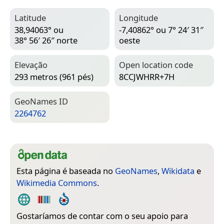
Latitude
Longitude
38,94063° ou
-7,40862° ou 7° 24′ 31″
38° 56′ 26″ norte
oeste
Elevação
Open location code
293 metros (961 pés)
8CCJWHRR+7H
Geo­Names ID
2264762
Esta página é baseada no
GeoNames
,
Wikidata
e
Wikimedia Commons
.
Gostaríamos de contar com o seu apoio para