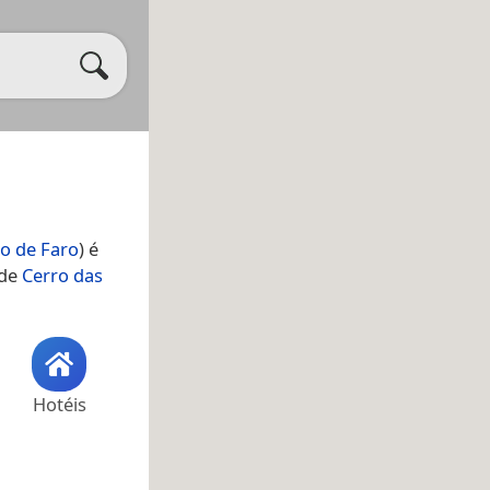
to de Faro
) é
 de
Cerro das
Hotéis