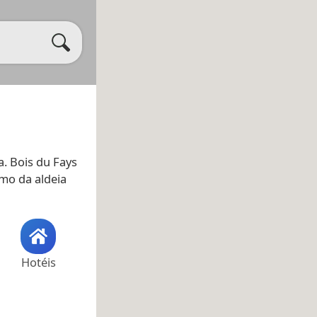
a. Bois du Fays
omo da aldeia
Hotéis