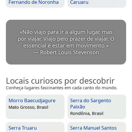
Fernando de Noronha
Caruaru
«
Não viajo para ir a algum lugar, mas
por viajar. Viajo pelo prazer de viajar. O
essencial é estar em movimento.
»
—
Robert Louis Stevenson
Locais curiosos por descobrir
Conheça lugares fascinantes em cada canto do mundo.
Morro Baecudjagure
Serra do Sargento
Paixão
Mato Grosso, Brasil
Rondônia, Brasil
Serra Truaru
Serra Manuel Santos