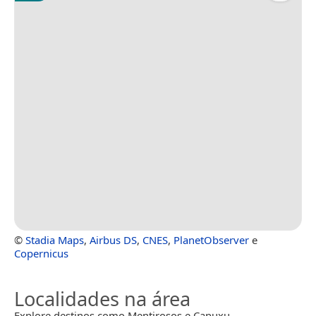
©
Stadia Maps
,
Airbus DS
,
CNES
,
PlanetObserver
e
Copernicus
Localidades na área
Explore destinos como Mentirosos e Capuxu.