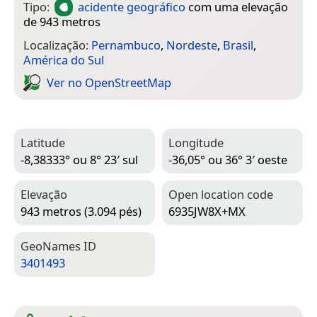
Tipo:
acidente geográfico
com uma elevação
de 943 metros
Localização:
Pernambuco
,
Nordeste
,
Brasil
,
América do Sul
Ver no Open­Street­Map
Latitude
Longitude
-8,38333° ou 8° 23′ sul
-36,05° ou 36° 3′ oeste
Elevação
Open location code
943 metros (3.094 pés)
6935JW8X+MX
Geo­Names ID
3401493