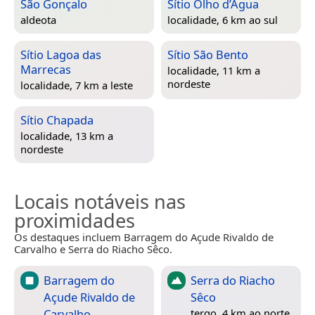
São Gonçalo
Sítio Ôlho d’Água
aldeota
localidade, 6 km ao sul
Sítio Lagoa das
Sítio São Bento
Marrecas
localidade, 11 km a
nordeste
localidade, 7 km a leste
Sítio Chapada
localidade, 13 km a
nordeste
Locais notáveis nas
proximidades
Os destaques incluem Barragem do Açude Rivaldo de
Carvalho e Serra do Riacho Sêco.
Barragem do
Serra do Riacho
Açude Rivaldo de
Sêco
Carvalho
tergo, 4 km ao norte