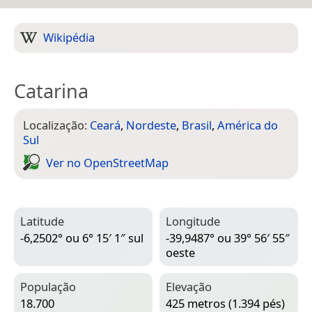
Wikipédia
Catarina
Localização:
Ceará
,
Nordeste
,
Brasil
,
América do
Sul
Ver no Open­Street­Map
Latitude
Longitude
-6,2502° ou 6° 15′ 1″ sul
-39,9487° ou 39° 56′ 55″
oeste
População
Elevação
18.700
425 metros (1.394 pés)