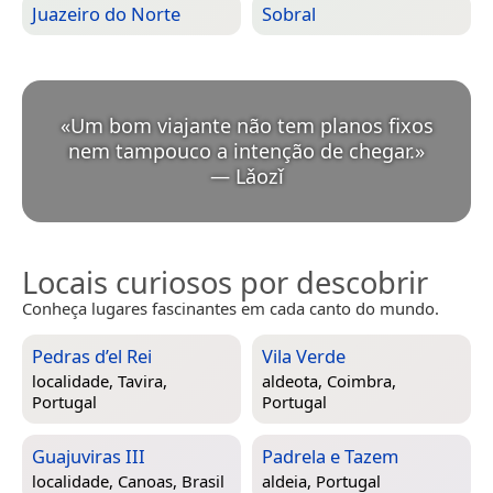
Juazeiro do Norte
Sobral
«
Um bom viajante não tem planos fixos
nem tampouco a intenção de chegar.
»
—
Lǎozǐ
Locais curiosos por descobrir
Conheça lugares fascinantes em cada canto do mundo.
Pedras d’el Rei
Vila Verde
localidade,
Tavira,
aldeota,
Coimbra,
Portugal
Portugal
Guajuviras III
Padrela e Tazem
localidade,
Canoas, Brasil
aldeia,
Portugal