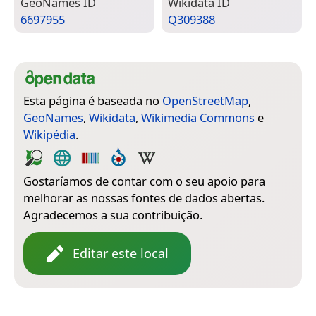
Geo­Names ID
Wiki­data ID
6697955
Q309388
Esta página é baseada no
OpenStreetMap
,
GeoNames
,
Wikidata
,
Wikimedia Commons
e
Wikipédia
.
Gostaríamos de contar com o seu apoio para
melhorar as nossas fontes de dados abertas.
Agradecemos a sua contribuição.
Editar este local