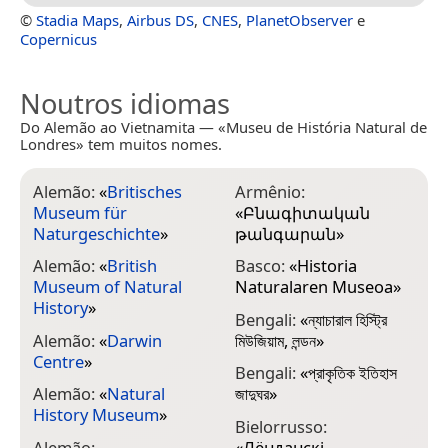
©
Stadia Maps
,
Airbus DS
,
CNES
,
PlanetObserver
e
Copernicus
Noutros idiomas
Do Alemão ao Vietnamita — «Museu de História Natural de
Londres» tem muitos nomes.
Alemão:
«
Britisches
Armênio:
C
Museum für
«
Բնագիտական
ಮ
Naturgeschichte
»
թանգարան
»
C
Alemão:
«
British
Basco:
«
Historia
d
Museum of Natural
Naturalaren Museoa
»
L
History
»
Bengali:
«
ন্যাচারাল হিস্ট্রি
C
Alemão:
«
Darwin
মিউজিয়াম, লন্ডন
»
d
Centre
»
Bengali:
«
প্রাকৃতিক ইতিহাস
C
Alemão:
«
Natural
জাদুঘর
»
d
History Museum
»
L
Bielorrusso:
Alemão:
«
Лёнданскі
C