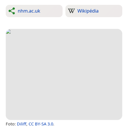
nhm.ac.uk
Wikipédia
Foto:
Diliff
,
CC BY-SA 3.0
.