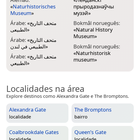
«
Naturhistorisches
прыродазнаўчы
H
Museum
»
музэй
»
C
Árabe:
«
متحف التاريخ
Bokmål norueguês:
الطبيعى
»
«
Natural History
C
Museum
»
Árabe:
«
متحف التاريخ
C
الطبيعي في لندن
»
Bokmål norueguês:
«
Naturhistorisk
C
Árabe:
«
متحف التاريخ
museum
»
الطبيعي
»
Localidades na área
Explore destinos como Alexandra Gate e The Bromptons.
Alexandra Gate
The Bromptons
localidade
bairro
Coalbrookdale Gates
Queen’s Gate
localidade
localidade