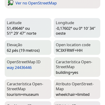
Ver no Open­Street­Map
Latitude
Longitude
51,49646° ou
-0,17602° ou 0° 10′ 34″
51° 29′ 47″ norte
oeste
Elevação
Open location code
62 pés (19 metros)
9C3XFRWF+HH
Open­Street­Map ID
Característica Open­
Street­Map
way 24436446
building=­yes
Característica Open­
Atributo Open­Street­
Street­Map
Map
tourism=­museum
wheelchair=­limited