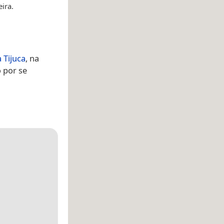
ira.
 Tijuca
, na
 por se