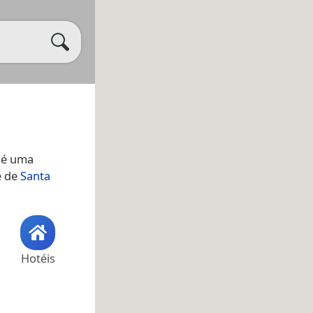
 é uma
e de
Santa
Hotéis