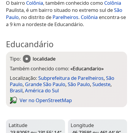
O bairro
Colônia
, também conhecido como
Colônia
Paulista, é um bairro situado no extremo sul de
São
Paulo
, no distrito de
Parelheiros
.
Colônia
encontra-se
a 9 km a nordeste de Educandário.
Educandário
Tipo:
localidade
Também conhecido como:
«
Educandario
»
Localização:
Subprefeitura de Parelheiros
,
São
Paulo
,
Grande São Paulo
,
São Paulo
,
Sudeste
,
Brasil
,
América do Sul
Ver no Open­Street­Map
Latitude
Longitude
-23,9205° ou 23° 55′ 14″
-46,7359° ou 46° 44′ 9″