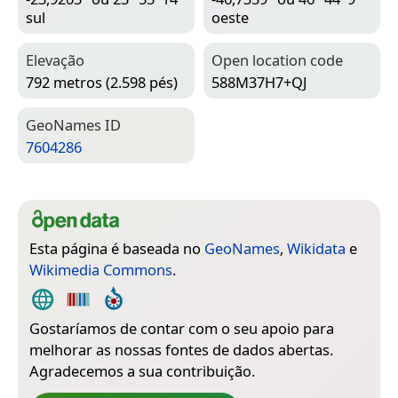
sul
oeste
Elevação
Open location code
792 metros (2.598 pés)
588M37H7+QJ
Geo­Names ID
7604286
Esta página é baseada no
GeoNames
,
Wikidata
e
Wikimedia Commons
.
Gostaríamos de contar com o seu apoio para
melhorar as nossas fontes de dados abertas.
Agradecemos a sua contribuição.