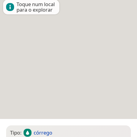
Toque num local
para o explorar
Tipo:
córrego