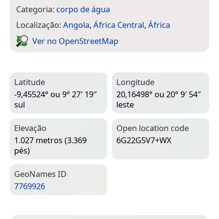
Categoria:
corpo de água
Localização:
Angola
,
África Central
,
África
Ver no Open­Street­Map
Latitude
Longitude
-9,45524° ou 9° 27′ 19″
20,16498° ou 20° 9′ 54″
sul
leste
Elevação
Open location code
1.027 metros (3.369
6G22G5V7+WX
pés)
Geo­Names ID
7769926