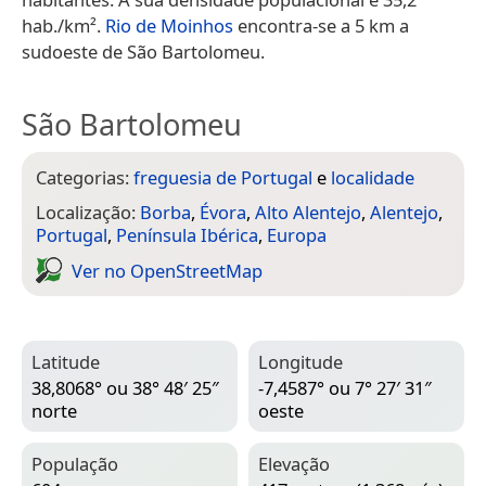
hab./km².
Rio de Moinhos
encontra-se a 5 km a
sudoeste de São Bartolomeu.
São Bartolomeu
Categorias:
freguesia de Portugal
e
localidade
Localização:
Borba
,
Évora
,
Alto Alentejo
,
Alentejo
,
Portugal
,
Península Ibérica
,
Europa
Ver no Open­Street­Map
Latitude
Longitude
38,8068° ou 38° 48′ 25″
-7,4587° ou 7° 27′ 31″
norte
oeste
População
Elevação