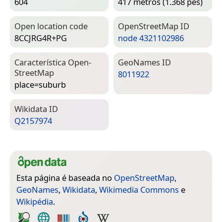
604
417 metros (1.368 pés)
Open location code
Open­Street­Map ID
8CCJRG4R+PG
node 4321102986
Característica Open­
Geo­Names ID
Street­Map
8011922
place=­suburb
Wiki­data ID
Q2157974
Esta página é baseada no
OpenStreetMap
,
GeoNames
,
Wikidata
,
Wikimedia Commons
e
Wikipédia
.