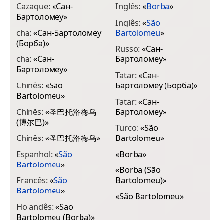
Cazaque:
«
Сан-
Inglês:
«
Borba
»
Бартоломеу
»
Inglês:
«
São
cha:
«
Сан-Бартоломеу
Bartolomeu
»
(Борба)
»
Russo:
«
Сан-
cha:
«
Сан-
Бартоломеу
»
Бартоломеу
»
Tatar:
«
Сан-
Chinês:
«
São
Бартоломеу (Борба)
»
Bartolomeu
»
Tatar:
«
Сан-
Chinês:
«
圣巴托洛梅乌
Бартоломеу
»
(博尔巴)
»
Turco:
«
São
Chinês:
«
圣巴托洛梅乌
»
Bartolomeu
»
Espanhol:
«
São
«
Borba
»
Bartolomeu
»
«
Borba (São
Francês:
«
São
Bartolomeu)
»
Bartolomeu
»
«
São Bartolomeu
»
Holandês:
«
Sao
Bartolomeu (Borba)
»