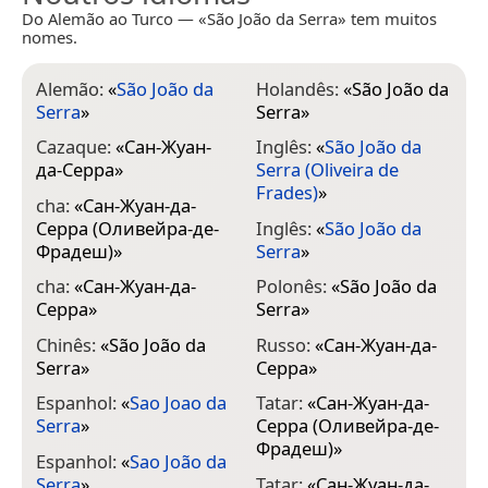
Do Alemão ao Turco — «São João da Serra» tem muitos
nomes.
Alemão:
«
São João da
Holandês:
«
São João da
Serra
»
Serra
»
Cazaque:
«
Сан-Жуан-
Inglês:
«
São João da
да-Серра
»
Serra (Oliveira de
Frades)
»
cha:
«
Сан-Жуан-да-
Серра (Оливейра-де-
Inglês:
«
São João da
Фрадеш)
»
Serra
»
cha:
«
Сан-Жуан-да-
Polonês:
«
São João da
Серра
»
Serra
»
Chinês:
«
São João da
Russo:
«
Сан-Жуан-да-
Serra
»
Серра
»
Espanhol:
«
Sao Joao da
Tatar:
«
Сан-Жуан-да-
Serra
»
Серра (Оливейра-де-
Фрадеш)
»
Espanhol:
«
Sao João da
Serra
»
Tatar:
«
Сан-Жуан-да-