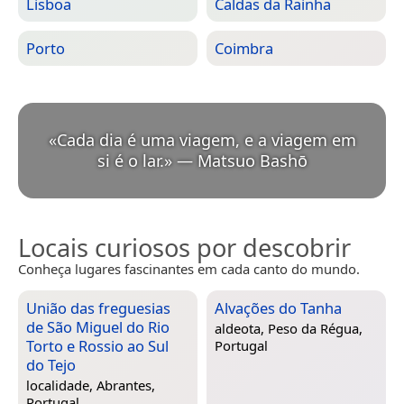
Lisboa
Caldas da Rainha
Porto
Coimbra
«
Cada dia é uma viagem, e a viagem em
si é o lar.
»
—
Matsuo Bashō
Locais curiosos por descobrir
Conheça lugares fascinantes em cada canto do mundo.
União das freguesias
Alvações do Tanha
de São Miguel do Rio
aldeota,
Peso da Régua,
Torto e Rossio ao Sul
Portugal
do Tejo
localidade,
Abrantes,
Portugal