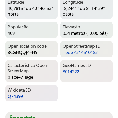
Latitude
Longitude
40,7815° ou 40° 46′ 53″
-8,2441° ou 8° 14′ 39″
norte
oeste
População
Elevação
409
334 metros (1.096 pés)
Open location code
Open­Street­Map ID
8CGHQQJ4+H9
node 4314510183
Característica Open­
Geo­Names ID
Street­Map
8014222
place=­village
Wiki­data ID
Q74399