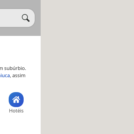
um subúrbio.
iuca
, assim
Hotéis