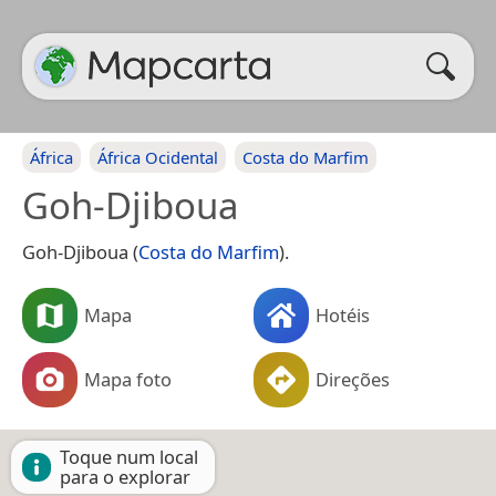
África
África Ocidental
Costa do Marfim
Goh-Djiboua
Goh-Djiboua (
Costa do Marfim
).
Mapa
Hotéis
Mapa foto
Direções
Toque num local
para o explorar