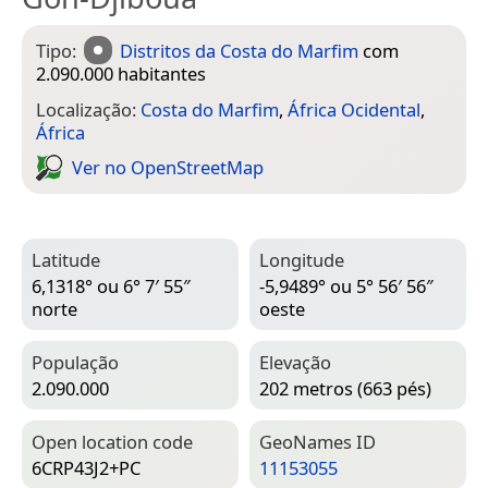
Tipo:
Distritos da Costa do Marfim
com
2.090.000 habitantes
Localização:
Costa do Marfim
,
África Ocidental
,
África
Ver no Open­Street­Map
Latitude
Longitude
6,1318° ou 6° 7′ 55″
-5,9489° ou 5° 56′ 56″
norte
oeste
População
Elevação
2.090.000
202 metros (663 pés)
Open location code
Geo­Names ID
6CRP43J2+PC
11153055