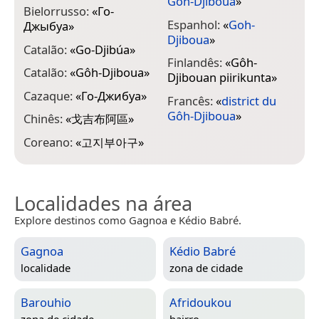
Gôh-Djiboua
»
Bielorrusso:
«
Го-
I
Espanhol:
«
Goh-
Джыбуа
»
D
Djiboua
»
Catalão:
«
Go-Djibúa
»
I
Finlandês:
«
Gôh-
D
Catalão:
«
Gôh-Djiboua
»
Djibouan piirikunta
»
I
Cazaque:
«
Го-Джибуа
»
Francês:
«
district du
Gôh-Djiboua
»
I
Chinês:
«
戈吉布阿區
»
G
Coreano:
«
고지부아구
»
Localidades na área
Explore destinos como Gagnoa e Kédio Babré.
Gagnoa
Kédio Babré
localidade
zona de cidade
Barouhio
Afridoukou
zona de cidade
bairro