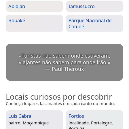
Abidjan
Iamussucro
Bouaké
Parque Nacional de
Comoé
«
Turistas não sabem onde estiveram,
viajantes não sabem para onde irão.
»
—
Paul Theroux
Locais curiosos por descobrir
Conheça lugares fascinantes em cada canto do mundo.
Luís Cabral
Fortios
bairro,
Moçambique
localidade,
Portalegre,
Portugal