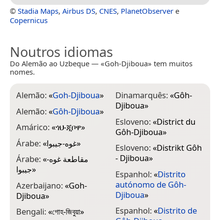
©
Stadia Maps
,
Airbus DS
,
CNES
,
PlanetObserver
e
Copernicus
Noutros idiomas
Do Alemão ao Uzbeque — «Goh-Djiboua» tem muitos
nomes.
Alemão:
«
Goh-Djiboua
»
Dinamarquês:
«
Gôh-
F
Djiboua
»
G
Alemão:
«
Gôh-Djiboua
»
Esloveno:
«
District du
G
Amárico:
«
ጎህ-ጂቦዋ
»
Gôh-Djiboua
»
G
Árabe:
«
غوه-جيبوا
»
Esloveno:
«
Distrikt Gôh
Ν
- Djiboua
»
Árabe:
«
مقاطعة غوه-
H
جيبوا
»
Espanhol:
«
Distrito
H
autónomo de Gôh-
Azerbaijano:
«
Goh-
D
Djiboua
»
Djiboua
»
I
Espanhol:
«
Distrito de
Bengali:
«
গোহ-জিবুয়া
»
G