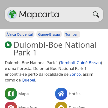
África Ocidental
Guiné-Bissau
Tombali
Dulombi-Boe National
Park 1
Dulombi-Boe National Park 1 (
Tombali
,
Guiné-Bissau
)
é uma floresta. Dulombi-Boe National Park 1
encontra-se perto da localidade de
Sonco
, assim
como de
Quebel
.
Mapa
Hotéis
Mapa foto
Direções