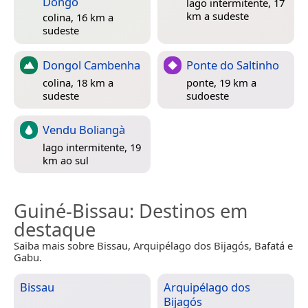
Dongo
lago intermitente, 17
km a sudeste
colina, 16 km a
sudeste
Dongol Cambenha
Ponte do Saltinho
colina, 18 km a
ponte, 19 km a
sudeste
sudoeste
Vendu Boliangà
lago intermitente, 19
km ao sul
Guiné-Bissau
: Destinos em
destaque
Saiba mais sobre Bissau, Arquipélago dos Bijagós, Bafatá e
Gabu.
Bissau
Arquipélago dos
Bijagós