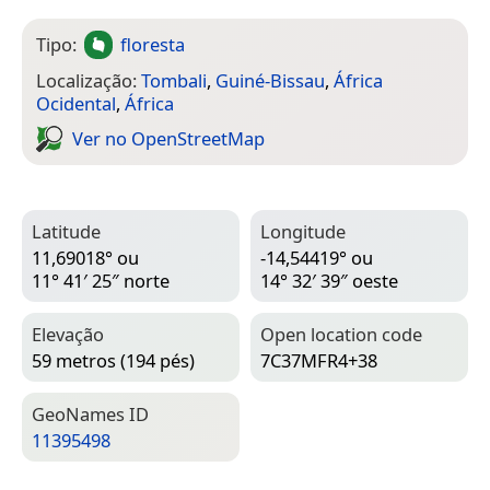
Tipo:
floresta
Localização:
Tombali
,
Guiné-Bissau
,
África
Ocidental
,
África
Ver no Open­Street­Map
Latitude
Longitude
11,69018° ou
-14,54419° ou
11° 41′ 25″ norte
14° 32′ 39″ oeste
Elevação
Open location code
59 metros (194 pés)
7C37MFR4+38
Geo­Names ID
11395498