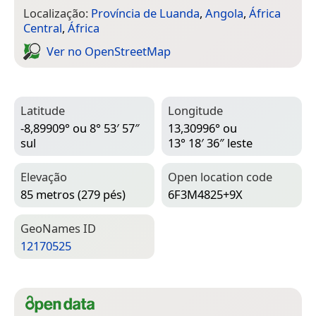
Localização:
Província de Luanda
,
Angola
,
África
Central
,
África
Ver no Open­Street­Map
Latitude
Longitude
-8,89909° ou 8° 53′ 57″
13,30996° ou
sul
13° 18′ 36″ leste
Elevação
Open location code
85 metros (279 pés)
6F3M4825+9X
Geo­Names ID
12170525