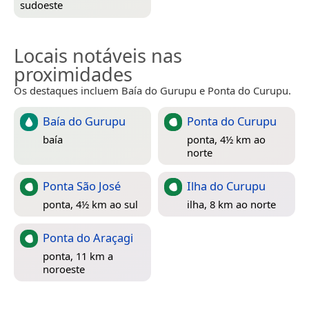
sudoeste
Locais notáveis nas
proximidades
Os destaques incluem Baía do Gurupu e Ponta do Curupu.
Baía do Gurupu
Ponta do Curupu
baía
ponta, 4½ km ao
norte
Ponta São José
Ilha do Curupu
ponta, 4½ km ao sul
ilha, 8 km ao norte
Ponta do Araçagi
ponta, 11 km a
noroeste