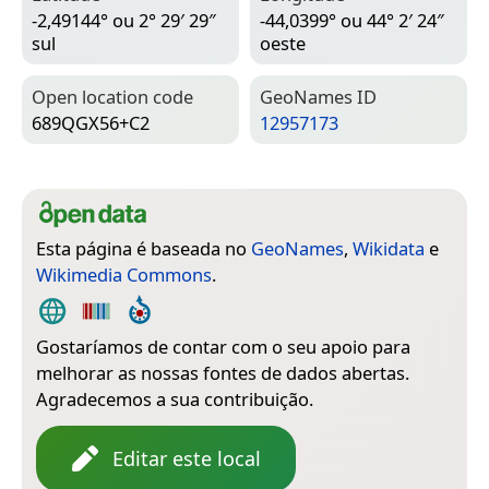
-2,49144° ou 2° 29′ 29″
-44,0399° ou 44° 2′ 24″
sul
oeste
Open location code
Geo­Names ID
689QGX56+C2
12957173
Esta página é baseada no
GeoNames
,
Wikidata
e
Wikimedia Commons
.
Gostaríamos de contar com o seu apoio para
melhorar as nossas fontes de dados abertas.
Agradecemos a sua contribuição.
Editar este local