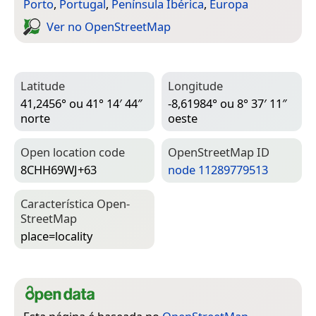
Porto
,
Portugal
,
Península Ibérica
,
Europa
Ver no Open­Street­Map
Latitude
Longitude
41,2456° ou 41° 14′ 44″
-8,61984° ou 8° 37′ 11″
norte
oeste
Open location code
Open­Street­Map ID
8CHH69WJ+63
node 11289779513
Característica Open­
Street­Map
place=­locality