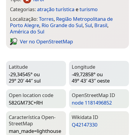
Categorias:
atração turística
e
turismo
Localização:
Torres
,
Região Metropolitana de
Porto Alegre
,
Rio Grande do Sul
,
Sul
,
Brasil
,
América do Sul
Ver no Open­Street­Map
Latitude
Longitude
-29,34545° ou
-49,72858° ou
29° 20′ 44″ sul
49° 43′ 43″ oeste
Open location code
Open­Street­Map ID
582GM73C+RH
node 1181496852
Característica Open­
Wiki­data ID
Street­Map
Q42147330
man_made=­lighthouse