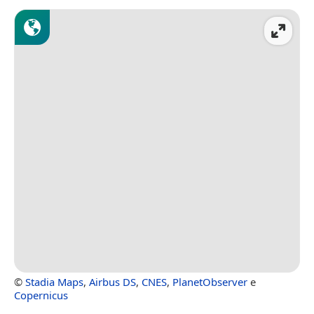
©
Stadia Maps
,
Airbus DS
,
CNES
,
PlanetObserver
e
Copernicus