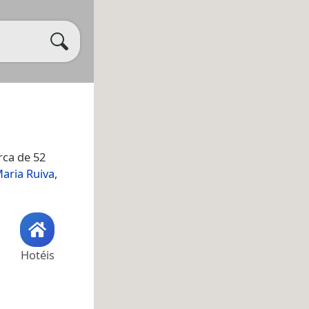
rca de 52
aria Ruiva
,
Hotéis