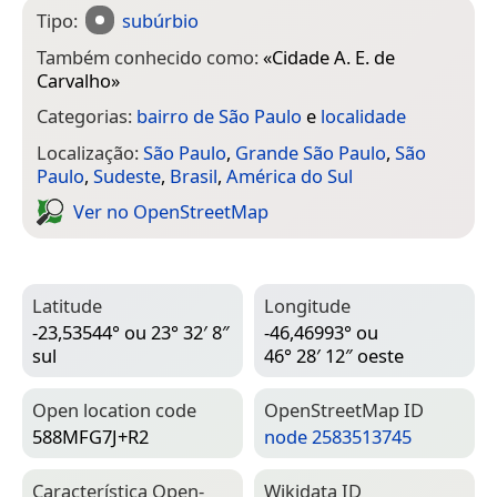
Tipo:
subúrbio
Também conhecido como:
«
Cidade A. E. de
Carvalho
»
Categorias:
bairro de São Paulo
e
localidade
Localização:
São Paulo
,
Grande São Paulo
,
São
Paulo
,
Sudeste
,
Brasil
,
América do Sul
Ver no Open­Street­Map
Latitude
Longitude
-23,53544° ou 23° 32′ 8″
-46,46993° ou
sul
46° 28′ 12″ oeste
Open location code
Open­Street­Map ID
588MFG7J+R2
node 2583513745
Característica Open­
Wiki­data ID