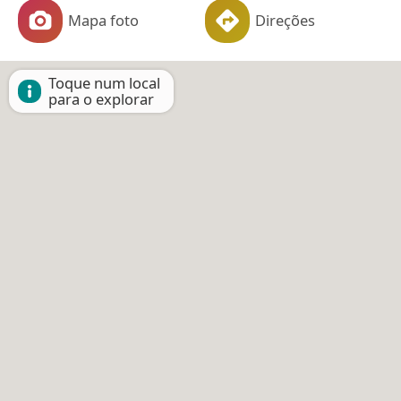
Mapa foto
Direções
Toque num local
para o explorar