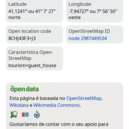
Latitude
Longitude
41,1241° ou 41° 7′ 27″
-7,94727° ou 7° 56′ 50″
norte
oeste
Open location code
Open­Street­Map ID
8CHJ43F3+J3
node 2987449534
Característica Open­
Street­Map
tourism=­guest_house
Esta página é baseada no
OpenStreetMap
,
Wikidata
e
Wikimedia Commons
.
Gostaríamos de contar com o seu apoio para