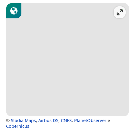
©
Stadia Maps
,
Airbus DS
,
CNES
,
PlanetObserver
e
Copernicus