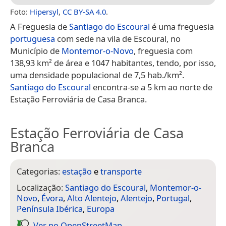
Foto:
Hipersyl
,
CC BY-SA 4.0
.
A Freguesia de
Santiago do Escoural
é uma freguesia
portuguesa
com sede na vila de Escoural, no
Município de
Montemor-o-Novo
, freguesia com
138,93 km² de área e 1047 habitantes, tendo, por isso,
uma densidade populacional de 7,5 hab./km².
Santiago do Escoural
encontra-se a 5 km ao norte de
Estação Ferroviária de Casa Branca.
Estação Ferroviária de Casa
Branca
Categorias:
estação
e
transporte
Localização:
Santiago do Escoural
,
Montemor-o-
Novo
,
Évora
,
Alto Alentejo
,
Alentejo
,
Portugal
,
Península Ibérica
,
Europa
Ver no Open­Street­Map