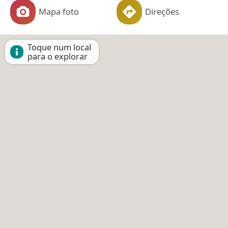
Mapa foto
Direções
Toque num local
para o explorar