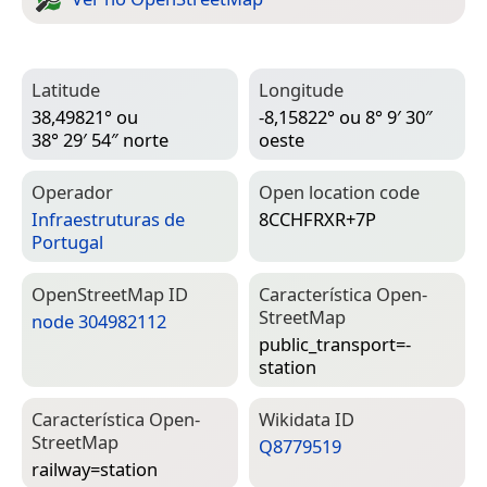
Latitude
Longitude
38,49821° ou
-8,15822° ou 8° 9′ 30″
38° 29′ 54″ norte
oeste
Operador
Open location code
Infraestruturas de
8CCHFRXR+7P
Portugal
Open­Street­Map ID
Característica Open­
Street­Map
node 304982112
public_transport=­
station
Característica Open­
Wiki­data ID
Street­Map
Q8779519
railway=­station