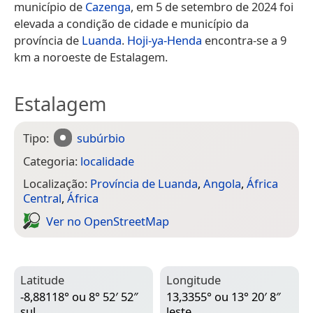
município de
Cazenga
, em 5 de setembro de 2024 foi
elevada a condição de cidade e município da
província de
Luanda
.
Hoji-ya-Henda
encontra-se a 9
km a noroeste de Estalagem.
Estalagem
Tipo:
subúrbio
Categoria:
localidade
Localização:
Província de Luanda
,
Angola
,
África
Central
,
África
Ver no Open­Street­Map
Latitude
Longitude
-8,88118° ou 8° 52′ 52″
13,3355° ou 13° 20′ 8″
sul
leste