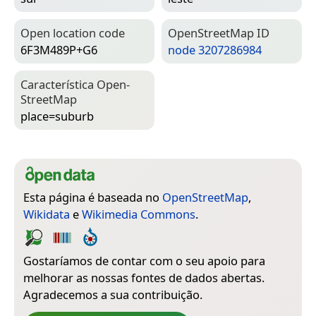
Open location code
Open­Street­Map ID
6F3M489P+G6
node 3207286984
Característica Open­
Street­Map
place=­suburb
Esta página é baseada no
OpenStreetMap
,
Wikidata
e
Wikimedia Commons
.
Gostaríamos de contar com o seu apoio para
melhorar as nossas fontes de dados abertas.
Agradecemos a sua contribuição.