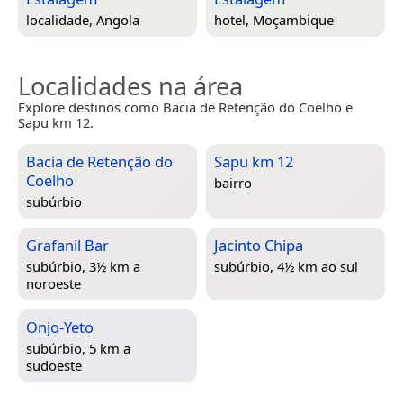
localidade,
Angola
hotel,
Moçambique
Localidades na área
Explore destinos como Bacia de Retenção do Coelho e
Sapu km 12.
Bacia de Retenção do
Sapu km 12
Coelho
bairro
subúrbio
Grafanil Bar
Jacinto Chipa
subúrbio, 3½ km a
subúrbio, 4½ km ao sul
noroeste
Onjo-Yeto
subúrbio, 5 km a
sudoeste