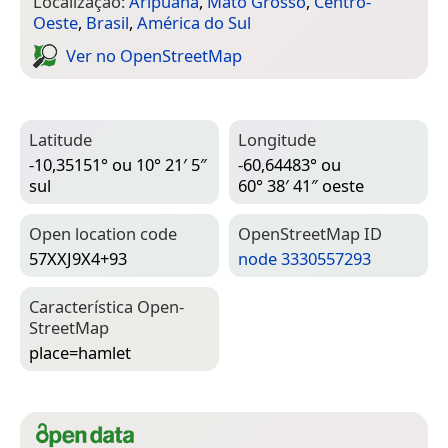
Localização:
Aripuanã
,
Mato Grosso
,
Centro-
Oeste
,
Brasil
,
América do Sul
Ver no Open­Street­Map
Latitude
Longitude
-10,35151° ou 10° 21′ 5″
-60,64483° ou
sul
60° 38′ 41″ oeste
Open location code
Open­Street­Map ID
57XXJ9X4+93
node 3330557293
Característica Open­
Street­Map
place=­hamlet