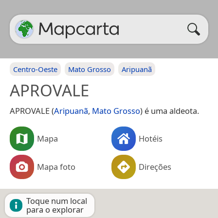
Centro-Oeste
Mato Grosso
Aripuanã
APROVALE
APROVALE (
Aripuanã
,
Mato Grosso
) é uma aldeota.
Mapa
Hotéis
Mapa foto
Direções
Toque num local
para o explorar