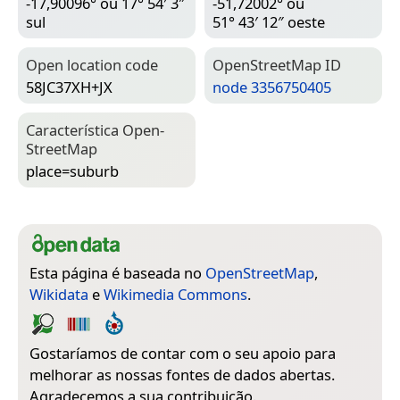
-17,90096° ou 17° 54′ 3″
-51,72002° ou
sul
51° 43′ 12″ oeste
Open location code
Open­Street­Map ID
58JC37XH+JX
node 3356750405
Característica Open­
Street­Map
place=­suburb
Esta página é baseada no
OpenStreetMap
,
Wikidata
e
Wikimedia Commons
.
Gostaríamos de contar com o seu apoio para
melhorar as nossas fontes de dados abertas.
Agradecemos a sua contribuição.