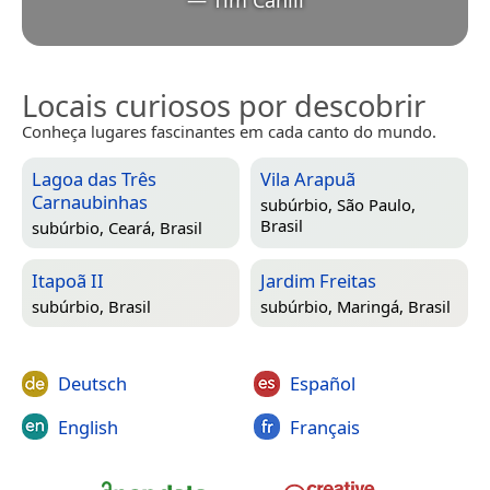
—
Tim Cahill
Locais curiosos por descobrir
Conheça lugares fascinantes em cada canto do mundo.
Lagoa das Três
Vila Arapuã
Carnaubinhas
subúrbio,
São Paulo,
Brasil
subúrbio,
Ceará, Brasil
Itapoã II
Jardim Freitas
subúrbio,
Brasil
subúrbio,
Maringá, Brasil
Deutsch
Español
English
Français