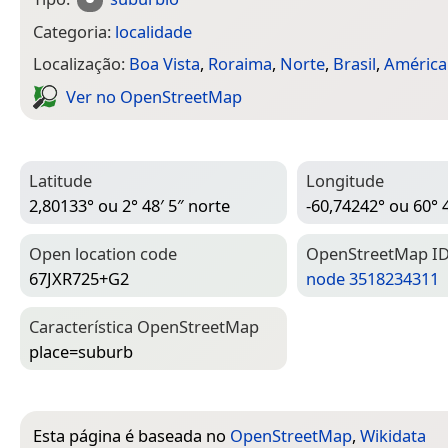
Categoria:
localidade
Localização:
Boa Vista
,
Roraima
,
Norte
,
Brasil
,
América
Ver no Open­Street­Map
Latitude
Longitude
2,80133° ou 2° 48′ 5″ norte
-60,74242° ou 60° 
Open location code
Open­Street­Map I
67JXR725+G2
node 3518234311
Característica Open­Street­Map
place=­suburb
Esta página é baseada no
OpenStreetMap
,
Wikidata