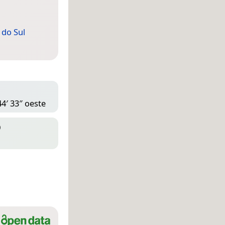
 do Sul
44′ 33″ oeste
D