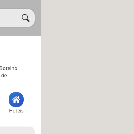
 Botelho
 de
Hotéis