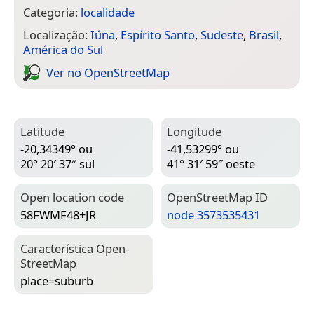
Categoria:
localidade
Localização:
Iúna
,
Espírito Santo
,
Sudeste
,
Brasil
,
América do Sul
Ver no Open­Street­Map
Latitude
Longitude
-20,34349° ou
-41,53299° ou
20° 20′ 37″ sul
41° 31′ 59″ oeste
Open location code
Open­Street­Map ID
58FWMF48+JR
node 3573535431
Característica Open­
Street­Map
place=­suburb