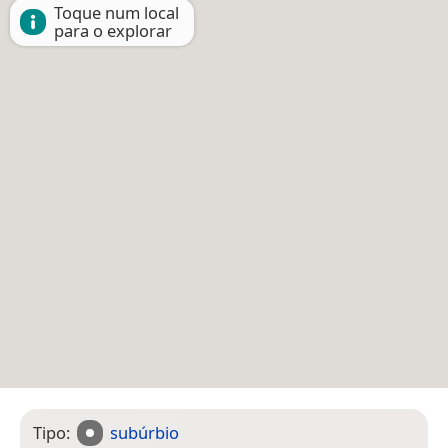
Toque num local
para o explorar
Tipo:
subúrbio