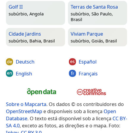
Golf II
Terras de Santa Rosa
subúrbio,
Angola
subúrbio,
São Paulo,
Brasil
Cidade Jardins
Viviam Parque
subúrbio,
Bahia, Brasil
subúrbio,
Goiás, Brasil
Deutsch
Español
English
Français
Sobre o Mapcarta
. Os dados © os contribuidores do
OpenStreetMap
e disponíveis sob a licença
Open
Database
. O texto está disponível sob a licença
CC BY-
SA 4.0
, exceto as fotos, as direções e o mapa. Foto:
Inkey
,
CC BY 3.0
.