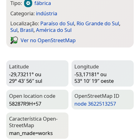
Tipo:
fábrica
Categoria:
indústria
Localização:
Paraíso do Sul
,
Rio Grande do Sul
,
Sul
,
Brasil
,
América do Sul
Ver no Open­Street­Map
Latitude
Longitude
-29,73211° ou
-53,17181° ou
29° 43′ 56″ sul
53° 10′ 19″ oeste
Open location code
Open­Street­Map ID
58287R9H+57
node 3622513257
Característica Open­
Street­Map
man_made=­works