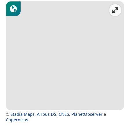
©
Stadia Maps
,
Airbus DS
,
CNES
,
PlanetObserver
e
Copernicus