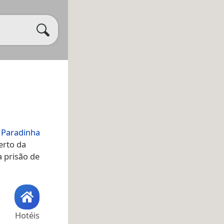
e Paradinha
erto da
a prisão de
Hotéis