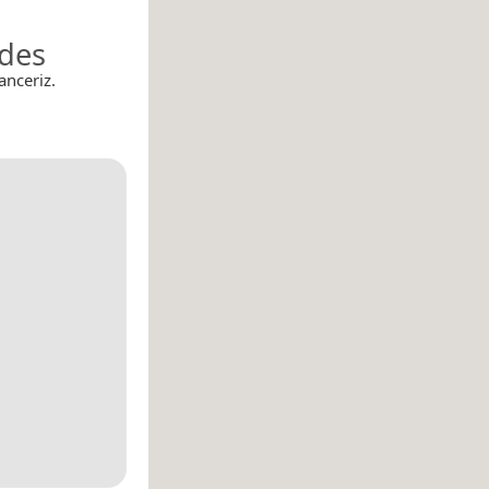
ades
anceriz.